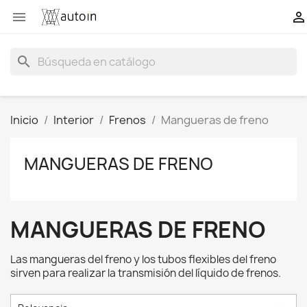


search
Inicio
Interior
Frenos
Mangueras de freno
MANGUERAS DE FRENO
MANGUERAS DE FRENO
Las mangueras del freno y los tubos flexibles del freno
sirven para realizar la transmisión del líquido de frenos.