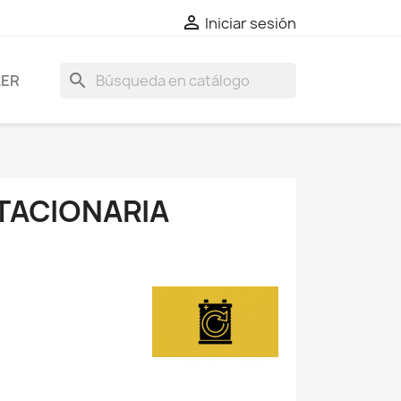

Iniciar sesión
search
LER
TACIONARIA