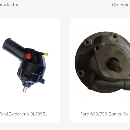
productos.
Ordenar 
Vista rápida
Vista rápida


Ford Explorer 4.0L 1995...
Ford 600/700-Bomba De.