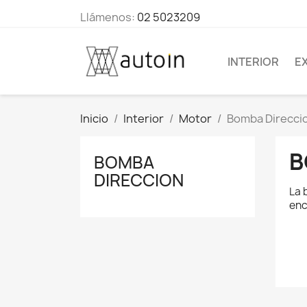
Llámenos:
02 5023209
INTERIOR
E
Inicio
Interior
Motor
Bomba Direcci
B
BOMBA
DIRECCION
La 
enc