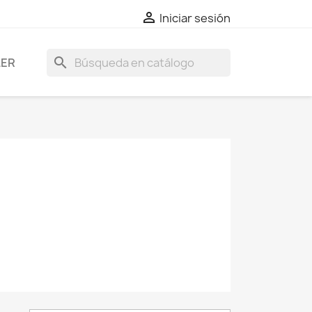

Iniciar sesión
search
LER