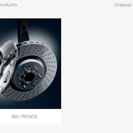
producto.
Ordenar 
Vista rápida

ABC FRENOS