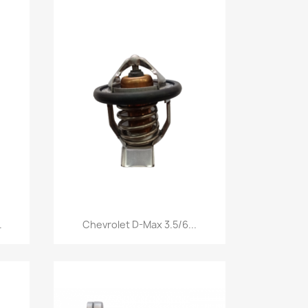
Vista rápida

.
Chevrolet D-Max 3.5/6...