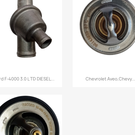
Vista rápida
Vista rápida


rd F-4000 3.0 L TD DIESEL...
Chevrolet Aveo,Chevy..