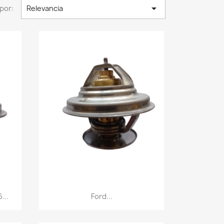

por:
Relevancia
Vista rápida

...
Ford...