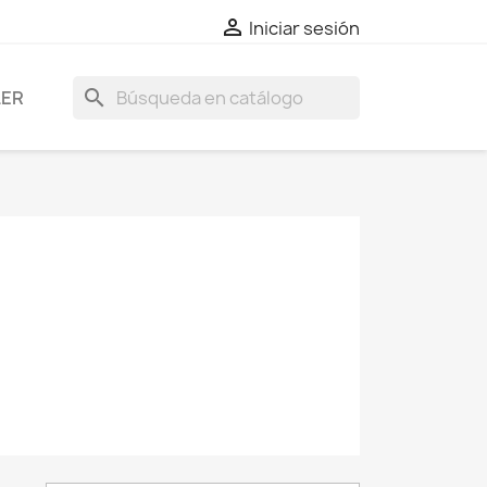

Iniciar sesión
search
LER