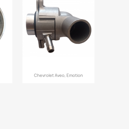
Vista rápida

.
Chevrolet Aveo, Emotion