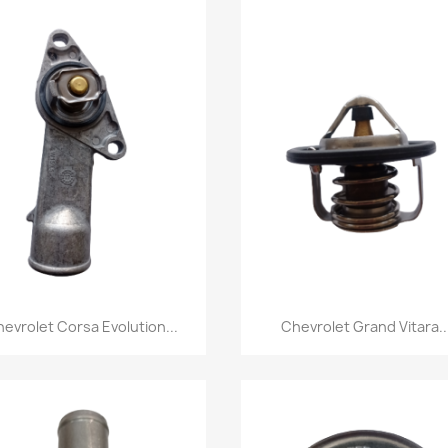
Vista rápida
Vista rápida


evrolet Corsa Evolution...
Chevrolet Grand Vitara..