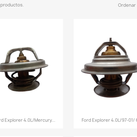
 productos.
Ordenar 
Vista rápida
Vista rápida


rd Explorer 4.0L/Mercury...
Ford Explorer 4.0L/97-01/ 6