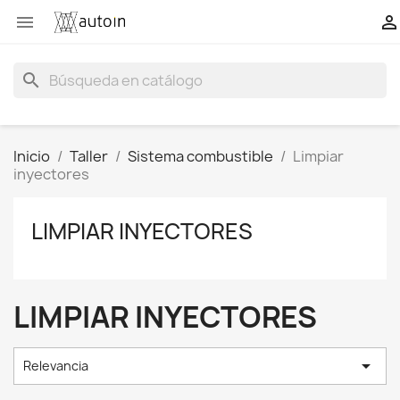


search
Inicio
Taller
Sistema combustible
Limpiar
inyectores
LIMPIAR INYECTORES
LIMPIAR INYECTORES

Relevancia